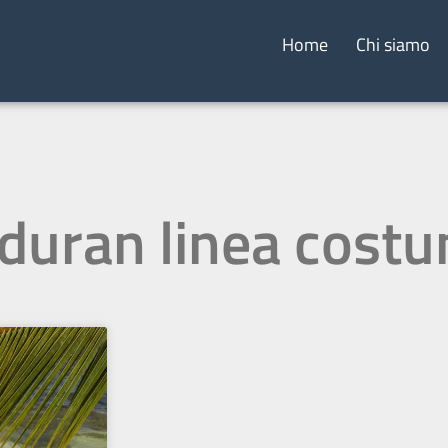
Home
Chi siamo
 duran linea cost