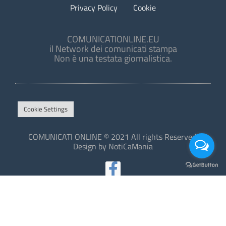
Privacy Policy
Cookie
COMUNICATIONLINE.EU
il Network dei comunicati stampa
Non è una testata giornalistica.
Cookie Settings
COMUNICATI ONLINE © 2021 All rights Reserved.
Design by NotiCaMania
This site is protected by reCAPTCHA and the Google
Privacy Policy
and
Terms of Service
apply.