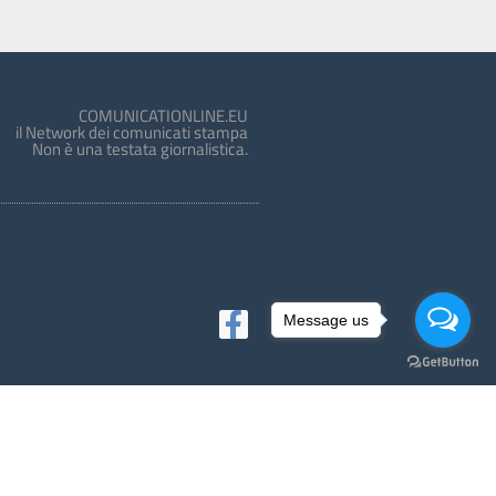
COMUNICATIONLINE.EU
il Network dei comunicati stampa
Non è una testata giornalistica.
Message us