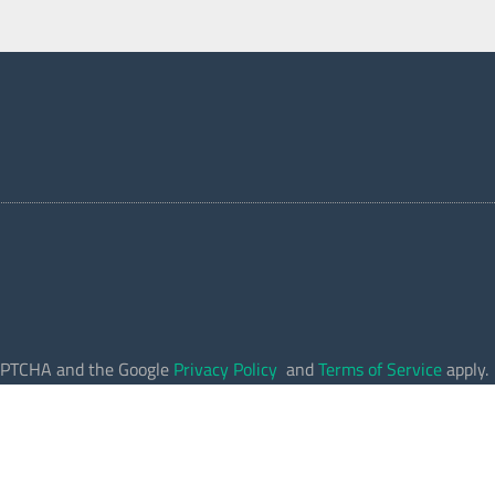
eCAPTCHA and the Google
Privacy Policy
and
Terms of Service
apply.