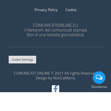
Privacy Policy
Cookie
COMUNICATIONLINE.EU
il Network dei comunicati stampa
Non è una testata giornalistica.
Cookie Settings
COMUNICATI ONLINE © 2021 All rights Reserved.
Design by NotiCaMania
This site is protected by reCAPTCHA and the Google
Privacy Policy
and
Terms of Service
apply.