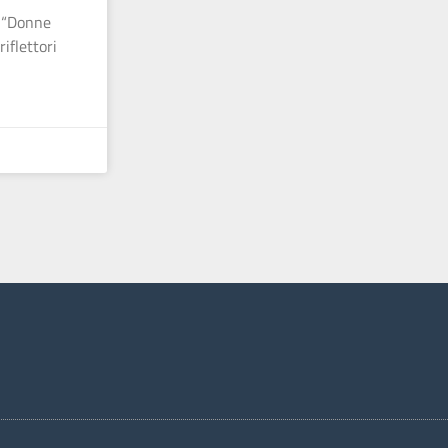
n “Donne
riflettori