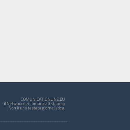
COMUNICATIONLINE.EU
il Network dei comunicati stampa
Non è una testata giornalistica.