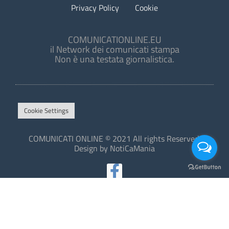
Privacy Policy
Cookie
COMUNICATIONLINE.EU
il Network dei comunicati stampa
Non è una testata giornalistica.
Cookie Settings
COMUNICATI ONLINE © 2021 All rights Reserved.
Design by NotiCaMania
This site is protected by reCAPTCHA and the Google
Privacy Policy
and
Terms of Service
apply.