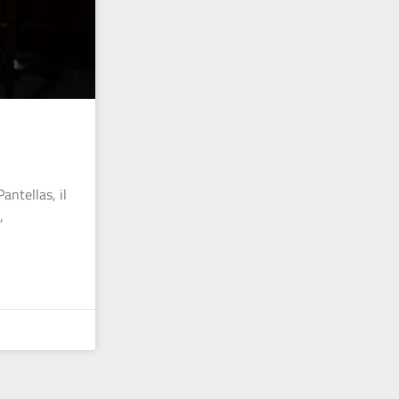
antellas, il
,