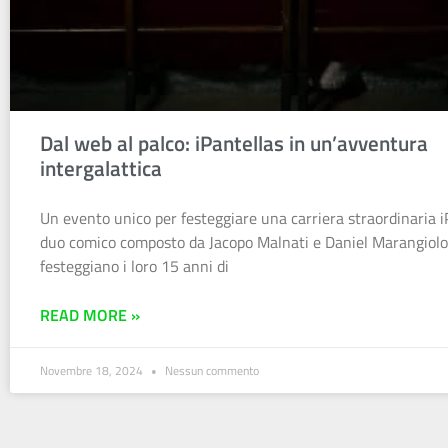
Dal web al palco: iPantellas in un’avventura
intergalattica
Un evento unico per festeggiare una carriera straordinaria iP
duo comico composto da Jacopo Malnati e Daniel Marangiolo
festeggiano i loro 15 anni di
READ MORE »
Novembre 18, 2024
Nessun commento