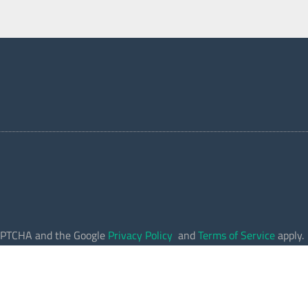
eCAPTCHA and the Google
Privacy Policy
and
Terms of Service
apply.