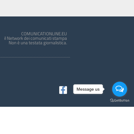
COMUNICATIONLINE.EU
il Network dei comunicati stampa
Non è una testata giornalistica.
Message us