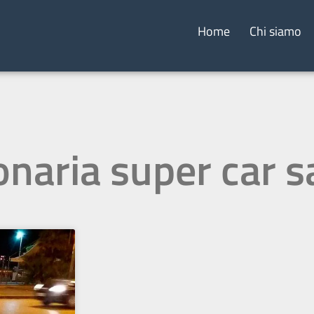
Home
Chi siamo
onaria super car s