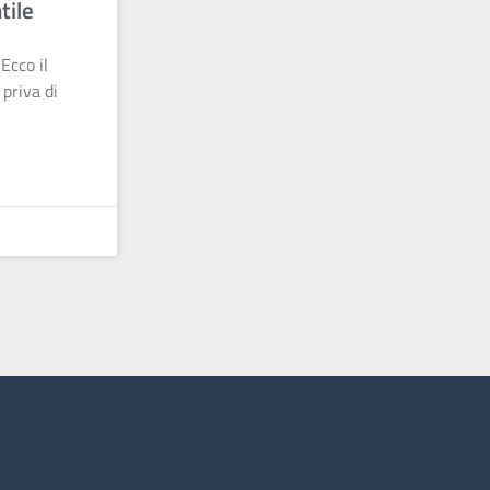
tile
Ecco il
priva di