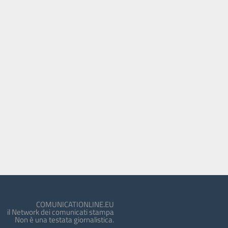
COMUNICATIONLINE.EU
il Network dei comunicati stampa
Non è una testata giornalistica.