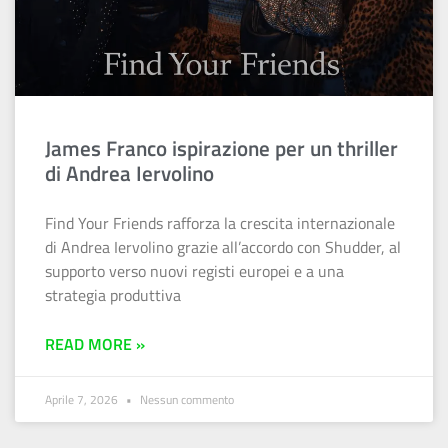
James Franco ispirazione per un thriller
di Andrea Iervolino
Find Your Friends rafforza la crescita internazionale
di Andrea Iervolino grazie all’accordo con Shudder, al
supporto verso nuovi registi europei e a una
strategia produttiva
READ MORE »
Aprile 7, 2026
Nessun commento