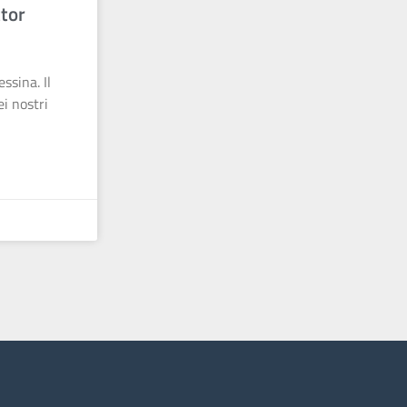
ttor
ssina. Il
i nostri