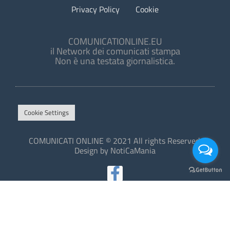
Privacy Policy
Cookie
COMUNICATIONLINE.EU
il Network dei comunicati stampa
Non è una testata giornalistica.
Cookie Settings
COMUNICATI ONLINE © 2021 All rights Reserved.
Design by NotiCaMania
This site is protected by reCAPTCHA and the Google
Privacy Policy
and
Terms of Service
apply.