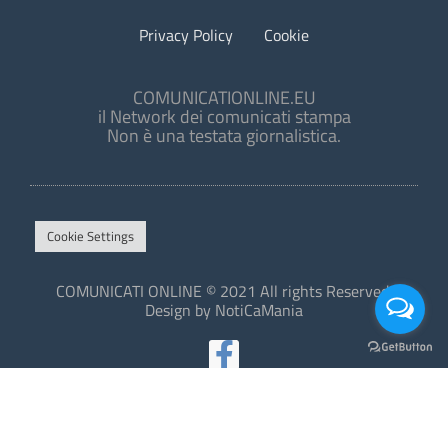
Privacy Policy
Cookie
COMUNICATIONLINE.EU
il Network dei comunicati stampa
Non è una testata giornalistica.
Cookie Settings
COMUNICATI ONLINE © 2021 All rights Reserved.
Design by NotiCaMania
This site is protected by reCAPTCHA and the Google
Privacy Policy
and
Terms of Service
apply.