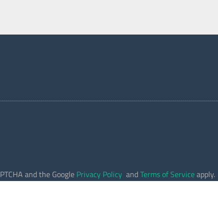
eCAPTCHA and the Google
Privacy Policy
and
Terms of Service
apply.