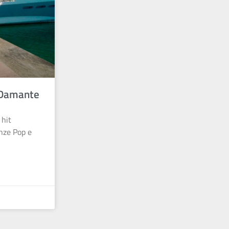
a Damante
 hit
enze Pop e