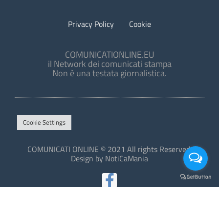
Privacy Policy
Cookie
COMUNICATIONLINE.EU
il Network dei comunicati stampa
Non è una testata giornalistica.
Cookie Settings
COMUNICATI ONLINE © 2021 All rights Reserved.
Design by NotiCaMania
This site is protected by reCAPTCHA and the Google
Privacy Policy
and
Terms of Service
apply.