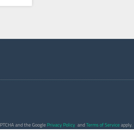
eCAPTCHA and the Google
Privacy Policy
and
Terms of Service
apply.