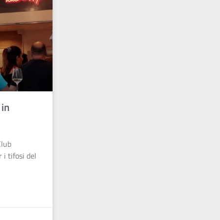
 in
Club
i tifosi del