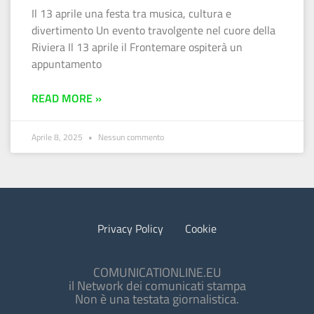
Il 13 aprile una festa tra musica, cultura e
divertimento Un evento travolgente nel cuore della
Riviera Il 13 aprile il Frontemare ospiterà un
appuntamento
READ MORE »
Aprile 8, 2025
Nessun commento
Privacy Policy
Cookie
COMUNICATIONLINE.EU
il Network dei comunicati stampa
Non è una testata giornalistica.