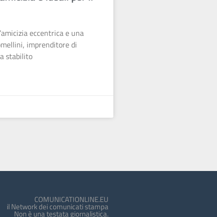
amicizia eccentrica e una
mellini, imprenditore di
a stabilito
COMUNICATIONLINE.EU
il Network dei comunicati stampa
Non è una testata giornalistica.