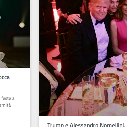
bocca
 feste a
ernità
Trump e Alessandro Nomellini, am