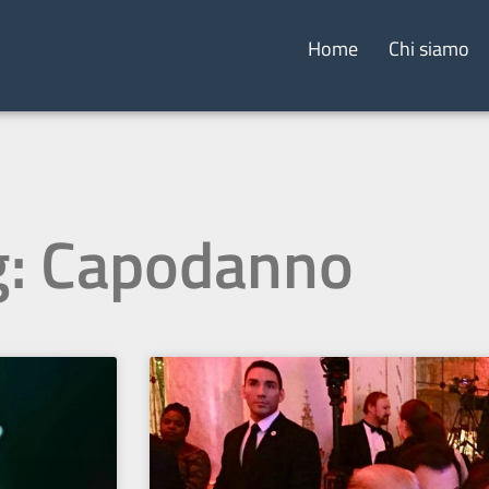
Home
Chi siamo
g: Capodanno