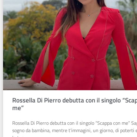
Rossella Di Pierro debutta con il singolo “Sca
me”
Rossella Di Pierro debutta con il singolo “Scappa con me” Sa
sogno da bambina, mentre t’immagini, un giorno, di poterti e