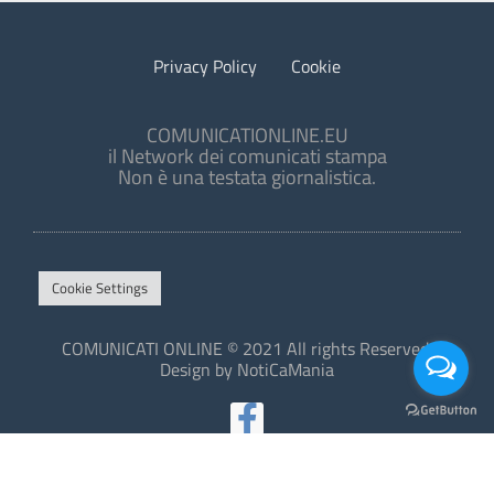
Privacy Policy
Cookie
COMUNICATIONLINE.EU
il Network dei comunicati stampa
Non è una testata giornalistica.
Cookie Settings
COMUNICATI ONLINE © 2021 All rights Reserved.
Design by NotiCaMania
This site is protected by reCAPTCHA and the Google
Privacy Policy
and
Terms of Service
apply.