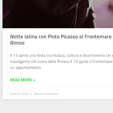
Notte latina con Pinto Picasso al Frontemare 
Rimini
Il 13 aprile una festa tra musica, cultura e divertimento Un
travolgente nel cuore della Riviera Il 13 aprile il Frontemare
un appuntamento
READ MORE »
Aprile 8, 2025
Nessun commento