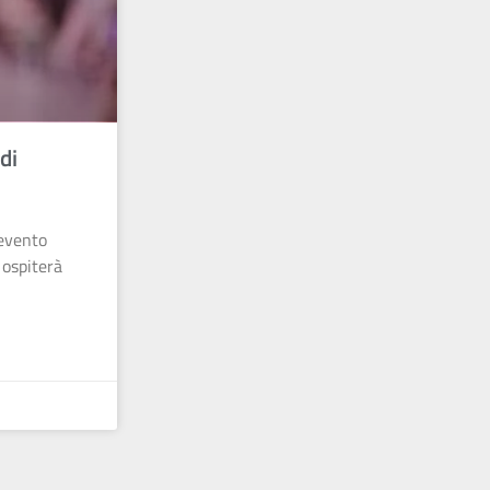
di
 evento
 ospiterà