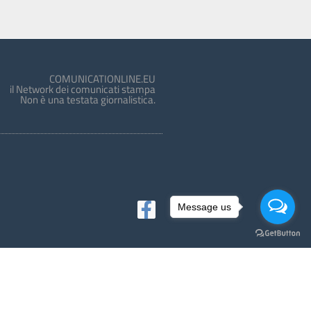
COMUNICATIONLINE.EU
il Network dei comunicati stampa
Non è una testata giornalistica.
Message us