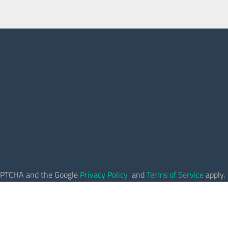
eCAPTCHA and the Google
Privacy Policy
and
Terms of Service
apply.