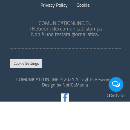
Privacy Policy
Cookie
COMUNICATIONLINE.EU
il Network dei comunicati stampa
Non è una testata giornalistica.
Cookie Settings
COMUNICATI ONLINE © 2021 All rights Reserved.
Design by NotiCaMania
This site is protected by reCAPTCHA and the Google
Privacy Policy
and
Terms of Service
apply.