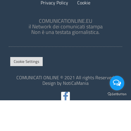
Privacy Policy
Cookie
COMUNICATIONLINE.EU
il Network dei comunicati stampa
Non è una testata giornalistica.
Cookie Settings
COMUNICATI ONLINE © 2021 All rights Reserved.
Design by NotiCaMania
This site is protected by reCAPTCHA and the Google
Privacy Policy
and
Terms of Service
apply.