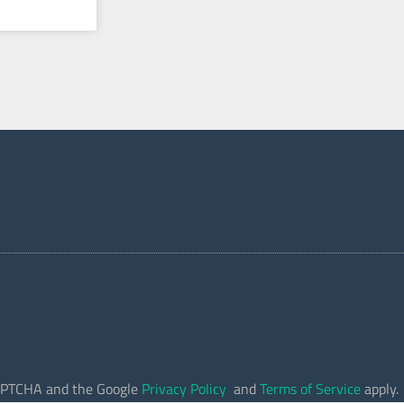
eCAPTCHA and the Google
Privacy Policy
and
Terms of Service
apply.