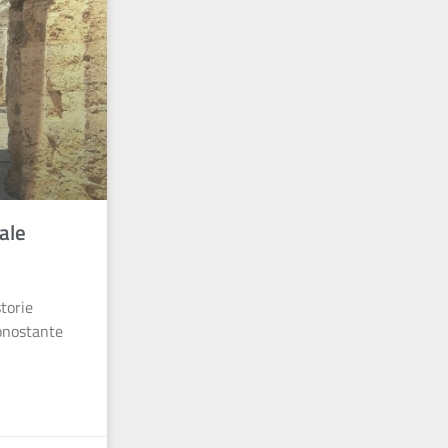
ale
storie
Nonostante