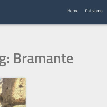
Home
Chi siamo
g: Bramante