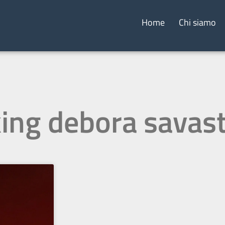
Home
Chi siamo
king debora savas