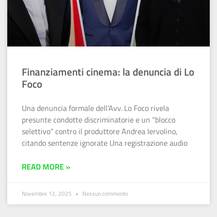
Finanziamenti cinema: la denuncia di Lo
Foco
Una denuncia formale dell’Avv. Lo Foco rivela
presunte condotte discriminatorie e un “blocco
selettivo” contro il produttore Andrea Iervolino,
citando sentenze ignorate Una registrazione audio
READ MORE »
Novembre 12, 2025
Nessun commento