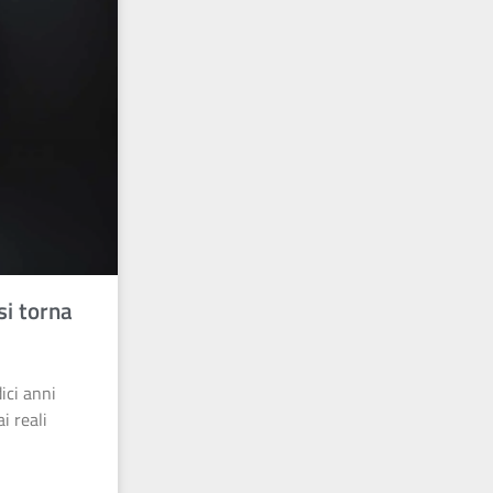
esi torna
ici anni
i reali