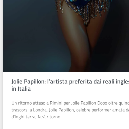
Jolie Papillon: l’artista preferita dai reali ingl
in Italia
Un ritorno atteso a Rimini per Jolie Papillon Dopo oltre quind
trascorsi a Londra, Jolie Papillon, celebre performer amata da
d’Inghilterra, farà ritorno