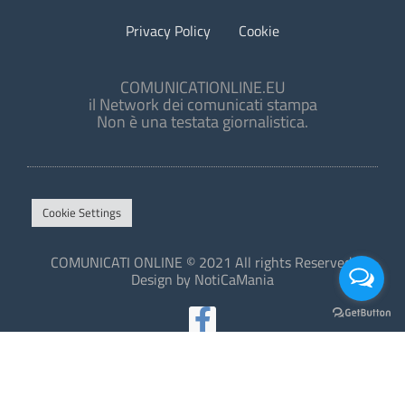
Privacy Policy
Cookie
COMUNICATIONLINE.EU
il Network dei comunicati stampa
Non è una testata giornalistica.
Cookie Settings
COMUNICATI ONLINE © 2021 All rights Reserved.
Design by NotiCaMania
This site is protected by reCAPTCHA and the Google
Privacy Policy
and
Terms of Service
apply.