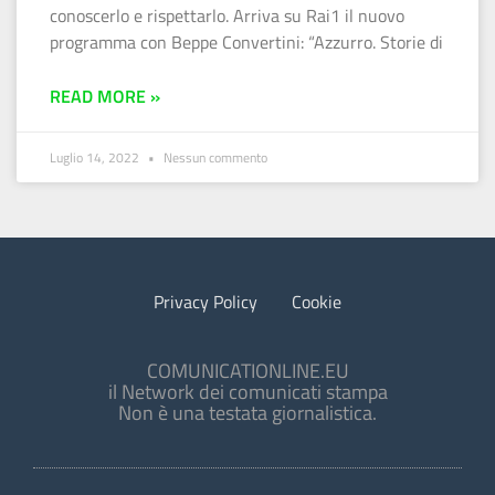
conoscerlo e rispettarlo. Arriva su Rai1 il nuovo
programma con Beppe Convertini: “Azzurro. Storie di
READ MORE »
Luglio 14, 2022
Nessun commento
Privacy Policy
Cookie
COMUNICATIONLINE.EU
il Network dei comunicati stampa
Non è una testata giornalistica.