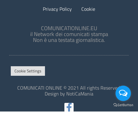
Privacy Policy
Cookie
COMUNICATIONLINE.EU
il Network dei comunicati stampa
Non è una testata giornalistica.
Cookie Settings
COMUNICATI ONLINE © 2021 All rights Reserved.
Design by NotiCaMania
This site is protected by reCAPTCHA and the Google
Privacy Policy
and
Terms of Service
apply.