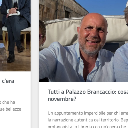
 c’era
Tutti a Palazzo Brancaccio: cos
novembre?
to che ha
sue bellezze
Un appuntamento imperdibile per chi ama l
la narrazione autentica del territorio. Be
protagonista in libreria con un’opera che