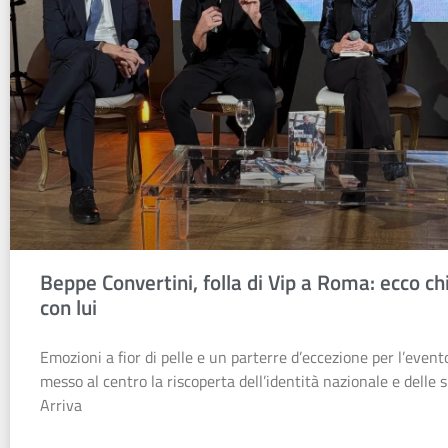
Beppe Convertini, folla di Vip a Roma: ecco chi
con lui
Emozioni a fior di pelle e un parterre d’eccezione per l’even
messo al centro la riscoperta dell’identità nazionale e delle 
Arriva