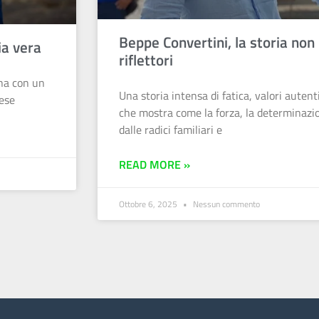
Beppe Convertini, la storia non 
lia vera
riflettori
rna con un
Una storia intensa di fatica, valori auten
aese
che mostra come la forza, la determinazi
dalle radici familiari e
READ MORE »
Ottobre 6, 2025
Nessun commento