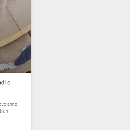
ndi e
uovo anno
 è un