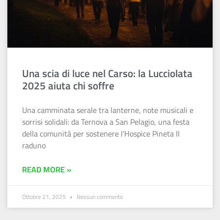
Una scia di luce nel Carso: la Lucciolata
2025 aiuta chi soffre
Una camminata serale tra lanterne, note musicali e
sorrisi solidali: da Ternova a San Pelagio, una festa
della comunità per sostenere l’Hospice Pineta Il
raduno
READ MORE »
Ottobre 21, 2025
Nessun commento