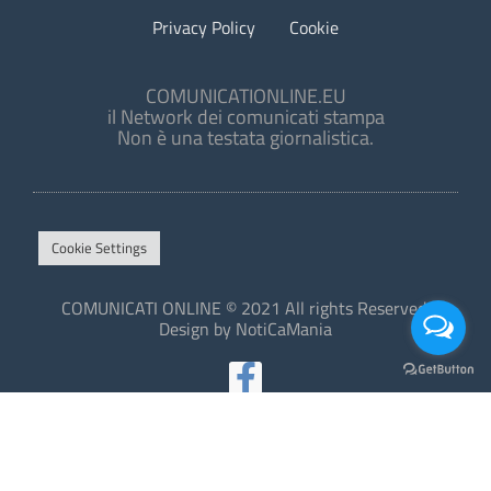
Privacy Policy
Cookie
COMUNICATIONLINE.EU
il Network dei comunicati stampa
Non è una testata giornalistica.
Cookie Settings
COMUNICATI ONLINE © 2021 All rights Reserved.
Design by NotiCaMania
This site is protected by reCAPTCHA and the Google
Privacy Policy
and
Terms of Service
apply.