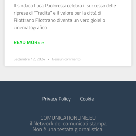
Il sindaco Luca Paolorossi celebra il successo delle
riprese di “Tradita” e il valore per la città di
Filottrano Filottrano diventa un vero gioiello
cinematografico
READ MORE »
Settembre 12, 2024
Nessun commento
Privacy Policy
Cookie
COMUNICATIONLINE.EU
il Network dei comunicati stampa
Non è una testata giornalistica.