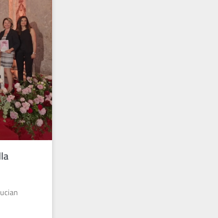
la
eucian