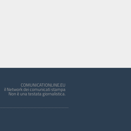
COMUNICATIONLINE.EU
il Network dei comunicati stampa
Non è una testata giornalistica.