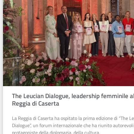
The Leucian Dialogue, leadership femminile al
Reggia di Caserta
La Reggia di Caserta ha ospitato la prima edizione di “The L
Dialogue”, un forum internazionale che ha riunito autorevoli
protagoniste della diplomazia, della cultura,