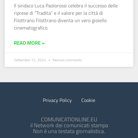
Il sindaco Luca Paolorossi celebra il successo delle
riprese di “Tradita” e il valore per la città di
Filottrano Filottrano diventa un vero gioiello
cinematografico
READ MORE »
Settembre 12, 2024
Nessun commento
Privacy Policy
Cookie
COMUNICATIONLINE.EU
il Network dei comunicati stampa
Non è una testata giornalistica.