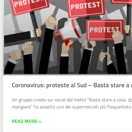
Coronavirus: proteste al Sud – Basta stare a
Un gruppo creato sui social dal motto “Basta stare a casa, 
mangiare” ha assalito uno dei supermercati più frequentato 
READ MORE »