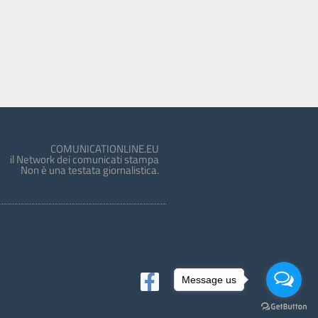
COMUNICATIONLINE.EU
il Network dei comunicati stampa
Non è una testata giornalistica.
Message us