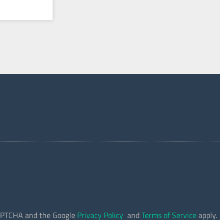
eCAPTCHA and the Google
Privacy Policy
and
Terms of Service
apply.