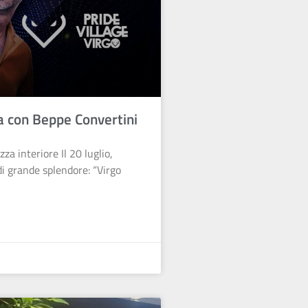
a con Beppe Convertini
zza interiore Il 20 luglio,
i grande splendore: “Virgo