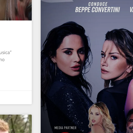
usica”
nno