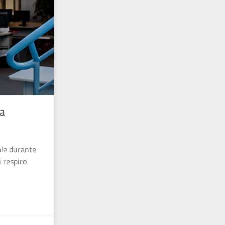
ua
ale durante
 respiro