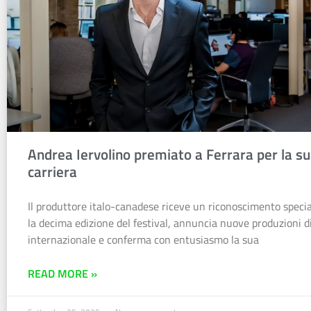
Andrea Iervolino premiato a Ferrara per la s
carriera
Il produttore italo-canadese riceve un riconoscimento speci
la decima edizione del festival, annuncia nuove produzioni di
internazionale e conferma con entusiasmo la sua
READ MORE »