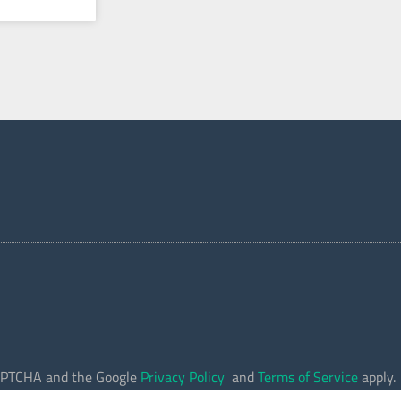
eCAPTCHA and the Google
Privacy Policy
and
Terms of Service
apply.