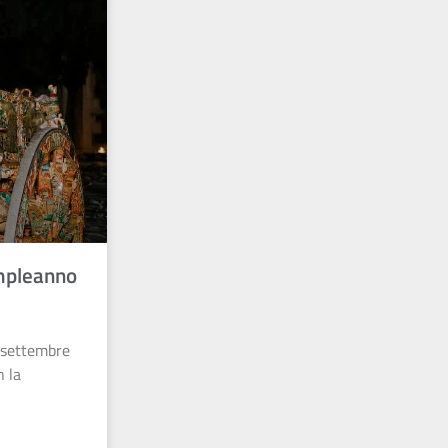
ompleanno
1 settembre
n la