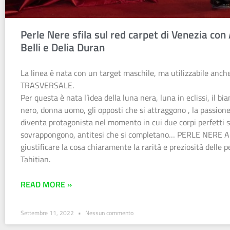
Perle Nere sfila sul red carpet di Venezia con
Belli e Delia Duran
La linea è nata con un target maschile, ma utilizzabile anch
TRASVERSALE.
Per questa è nata l’idea della luna nera, luna in eclissi, il bia
nero, donna uomo, gli opposti che si attraggono , la passion
diventa protagonista nel momento in cui due corpi perfetti s
sovrappongono, antitesi che si completano… PERLE NERE A
giustificare la cosa chiaramente la rarità e preziosità delle p
Tahitian.
READ MORE »
Settembre 11, 2022
Nessun commento