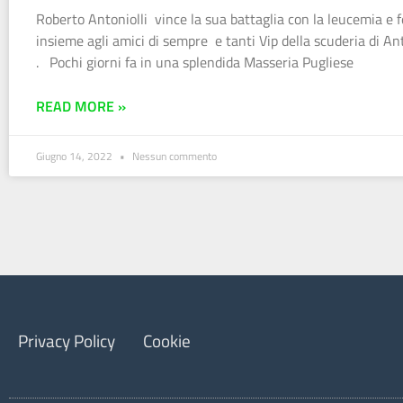
Roberto Antoniolli vince la sua battaglia con la leucemia e 
insieme agli amici di sempre e tanti Vip della scuderia di A
. Pochi giorni fa in una splendida Masseria Pugliese
READ MORE »
Giugno 14, 2022
Nessun commento
Privacy Policy
Cookie