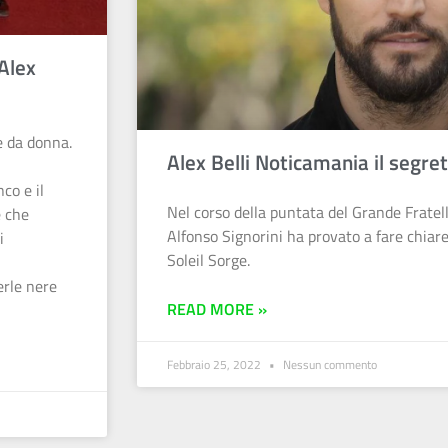
 Alex
e da donna.
Alex Belli Noticamania il segreto
nco e il
Nel corso della puntata del Grande Fratell
e che
Alfonso Signorini ha provato a fare chiare
i
Soleil Sorge.
erle nere
READ MORE »
Febbraio 25, 2022
Nessun commento