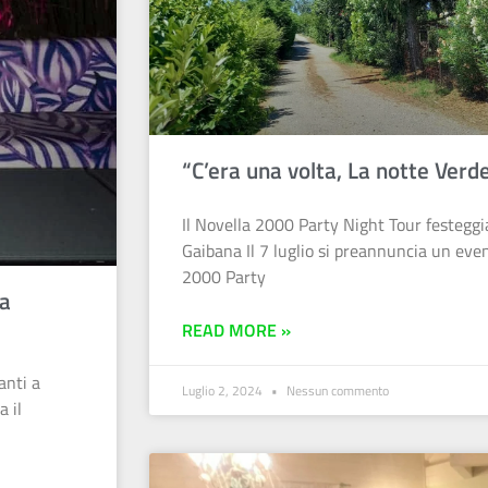
“C’era una volta, La notte Verd
Il Novella 2000 Party Night Tour festeggi
Gaibana Il 7 luglio si preannuncia un even
2000 Party
ra
READ MORE »
anti a
Luglio 2, 2024
Nessun commento
a il