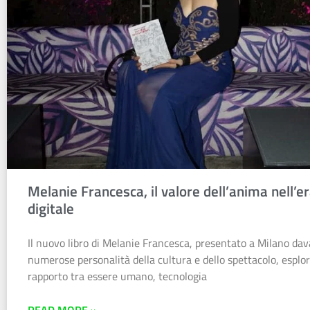
Melanie Francesca, il valore dell’anima nell’e
digitale
Il nuovo libro di Melanie Francesca, presentato a Milano dav
numerose personalità della cultura e dello spettacolo, esplor
rapporto tra essere umano, tecnologia
READ MORE »