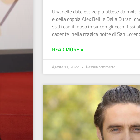
Una delle date estive più attese da molti 
e della coppia Alex Belli e Delia Duran c
stati con il naso in su con gli occhi fissi a
cadente nella magica notte di San Loren
READ MORE »
Agosto 11, 2022
Nessun commento