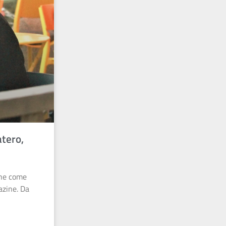
atero,
che come
azine. Da