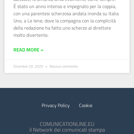
È stato un anno intenso e impegnato per la coppia,
con una parentesi scherzosa andata inonda su Italia
Uno, a Le Iene; dove la compagna con la complicità
della redazione ha fatto uno scherzo al direttore
molto divertente.
READ MORE »
Dicembre 20, 2020
Nessun commento
Privacy Policy
Cookie
COMUNICATIONLINE.EU
il Network dei comunicati stampa