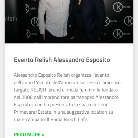
Evento Relish Alessandro Esposito
Alessandro Esposito Relish organizza l’evento
dell’anno L’evento dell’anno un successo clamoroso
targato RELISH (brand di moda femminile fondato
nel 2008 dall’imprenditore partenopeo Alessandro
Esposito), che ha presentato la sua collezione
Primavera/Estate in una suggestiva location sul
mare campano: Il Rama Beach Cafe.
READ MORE »