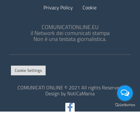
Privacy Policy
Cookie
COMUNICATIONLINE.EU
il Network dei comunicati stampa
Non è una testata giornalistica.
Cookie Settings
COMUNICATI ONLINE © 2021 All rights Reserved.
Design by NotiCaMania
This site is protected by reCAPTCHA and the Google
Privacy Policy
and
Terms of Service
apply.