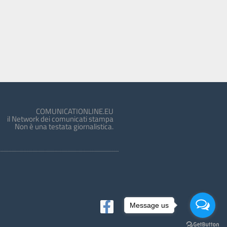
COMUNICATIONLINE.EU
il Network dei comunicati stampa
Non è una testata giornalistica.
Message us