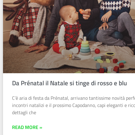
Da Prénatal il Natale si tinge di rosso e blu
C’è aria di festa da Prénatal, arrivano tantissime novità perfe
incontri natalizi e il prossimo Capodanno, capi eleganti e ricc
dettagli che
READ MORE »