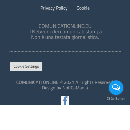
Privacy Policy
Cookie
COMUNICATIONLINE.EU
il Network dei comunicati stampa
Non è una testata giornalistica.
Cookie Settings
COMUNICATI ONLINE © 2021 All rights Reserved.
Design by NotiCaMania
This site is protected by reCAPTCHA and the Google
Privacy Policy
and
Terms of Service
apply.