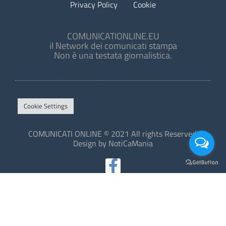
Privacy Policy
Cookie
COMUNICATIONLINE.EU
il Network dei comunicati stampa
Non è una testata giornalistica.
Cookie Settings
COMUNICATI ONLINE © 2021 All rights Reserved.
Design by NotiCaMania
This site is protected by reCAPTCHA and the Google
Privacy Policy
and
Terms of Service
apply.