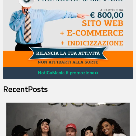
NotiCaMania.it promozione
RecentPosts