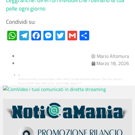
pelle ogni giorno
Condividi su:
WhatsApp
Telegram
Facebook
Messenger
Twitter
Gmail
Condividi
Mario Altomura
Marzo 18, 2026
Andrea Iervolino
Arusha Space
Bert Ulrich
Camille Wardrop Alleyne
I See You
James L.
,
,
,
,
,
Green
NASA
New York
Orion
Scott Kelly
Space 11
,
,
,
,
,